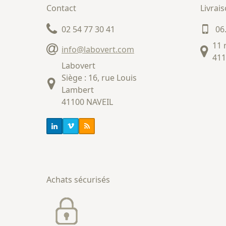
Contact
Livrai
02 54 77 30 41
06
11 
info@labovert.com
411
Labovert
Siège : 16, rue Louis
Lambert
41100 NAVEIL
Achats sécurisés