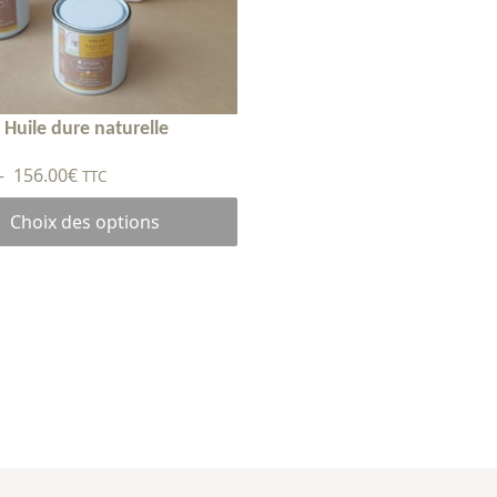
Huile dure naturelle
Plage
–
156.00
€
TTC
de
Choix des options
prix :
22.50€
à
156.00€