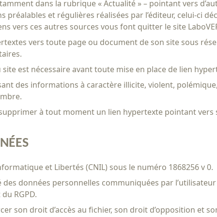
otamment dans la rubrique « Actualité » – pointant vers d’au
ns préalables et régulières réalisées par l’éditeur, celui-ci 
liens vers ces autres sources vous font quitter le site LaboVE
pertextes vers toute page ou document de son site sous réser
taires.
u site est nécessaire avant toute mise en place de lien hyper
fusant des informations à caractère illicite, violent, polé
nombre.
e supprimer à tout moment un lien hypertexte pointant vers so
NNÉES
Informatique et Libertés (CNIL) sous le numéro 1868256 v 0.
 des données personnelles communiquées par l’utilisateur sur
et du RGPD.
cer son droit d’accès au fichier, son droit d’opposition et s