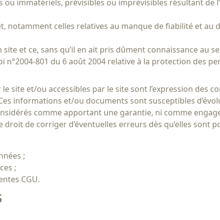
u immatériels, prévisibles ou imprévisibles résultant de l’uti
et, notamment celles relatives au manque de fiabilité et au 
on site et ce, sans qu’il en ait pris dûment connaissance au s
i n°2004-801 du 6 août 2004 relative à la protection des p
 site et/ou accessibles par le site sont l’expression des con
. Ces informations et/ou documents sont susceptibles d’évol
onsidérés comme apportant une garantie, ni comme engagea
e droit de corriger d’éventuelles erreurs dès qu’elles sont 
nnées ;
ces ;
ésentes CGU.
S