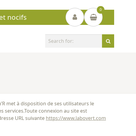
0
et nocifs
My
Account
Votre panier est vide.
S
e
a
r
c
h
t
h
i
R met à disposition de ses utilisateurs le
s
 ses services.Toute connexion au site est
s
adresse URL suivante
i
https://www.labovert.com
t
e