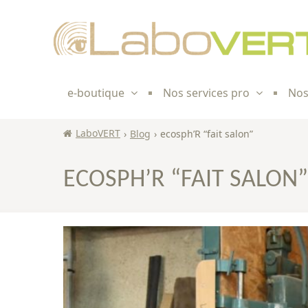
Skip to
content
e-boutique
Nos services pro
Nos
LaboVERT
›
Blog
›
ecosph’R “fait salon”
ECOSPH’R “FAIT SALON”