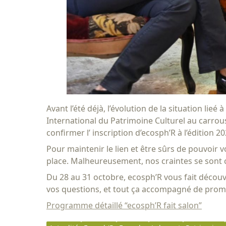
Avant l’été déjà, l’évolution de la situation lie
International du Patrimoine Culturel au carrous
confirmer l’ inscription d’ecosph’R à l’édition 20
Pour maintenir le lien et être sûrs de pouvoi
place. Malheureusement, nos craintes se sont 
Du 28 au 31 octobre, ecosph’R vous fait découv
vos questions, et tout ça accompagné de prom
Programme détaillé “ecosph’R fait salon”