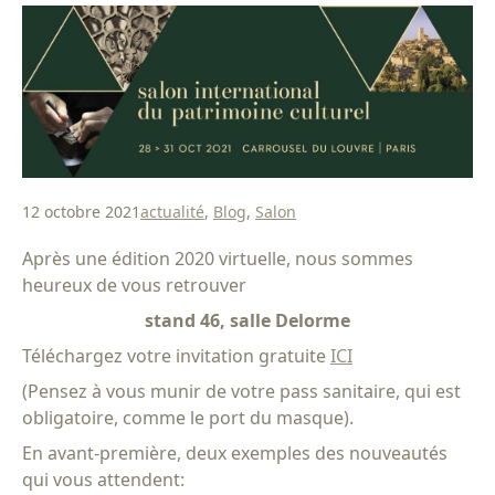
12 octobre 2021
actualité
,
Blog
,
Salon
Après une édition 2020 virtuelle, nous sommes
heureux de vous retrouver
stand 46, salle Delorme
Téléchargez votre invitation gratuite
ICI
(Pensez à vous munir de votre pass sanitaire, qui est
obligatoire, comme le port du masque).
En avant-première, deux exemples des nouveautés
qui vous attendent: