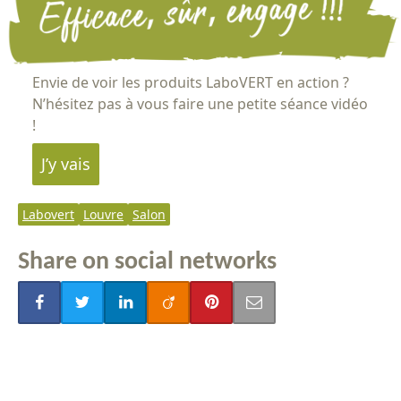
Envie de voir les produits LaboVERT en action ?
N’hésitez pas à vous faire une petite séance vidéo
!
J’y vais
Labovert
Louvre
Salon
Tags
Share on social networks